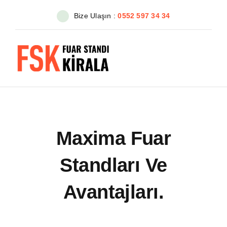
Skip
Bize Ulaşın :
0552 597 34 34
to
content
Maxima Fuar
Standları Ve
Avantajları.