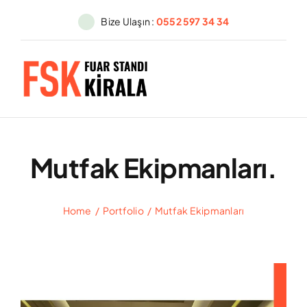
Skip
Bize Ulaşın :
0552 597 34 34
to
content
Mutfak Ekipmanları.
Home
Portfolio
Mutfak Ekipmanları