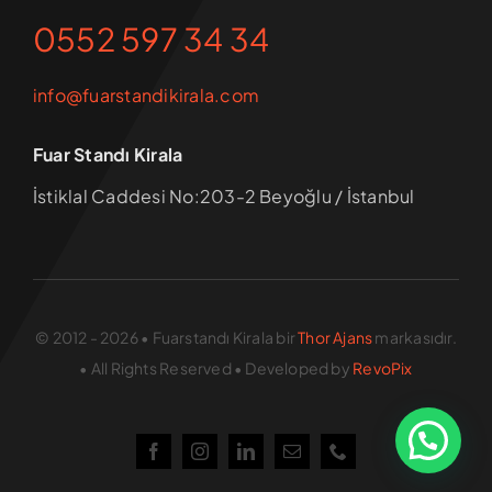
0552 597 34 34
info@fuarstandikirala.com
Fuar Standı Kirala
İstiklal Caddesi No:203-2 Beyoğlu / İstanbul
© 2012 - 2026 • Fuarstandı Kirala bir
Thor Ajans
markasıdır.
• All Rights Reserved • Developed by
RevoPix