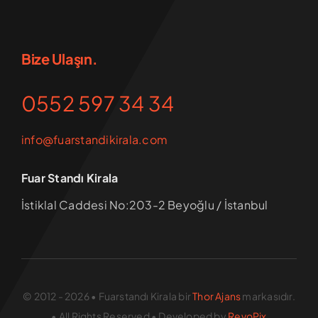
Bize Ulaşın.
0552 597 34 34
info@fuarstandikirala.com
Fuar Standı Kirala
İstiklal Caddesi No:203-2 Beyoğlu / İstanbul
© 2012 - 2026 • Fuarstandı Kirala bir
Thor Ajans
markasıdır.
• All Rights Reserved • Developed by
RevoPix