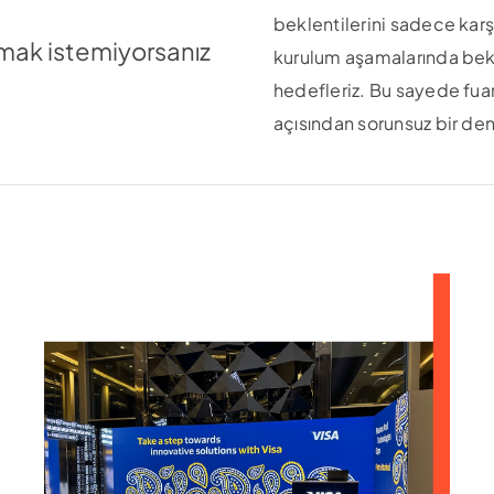
beklentilerini sadece kar
şmak istemiyorsanız
kurulum aşamalarında bek
hedefleriz. Bu sayede fu
açısından sorunsuz bir den