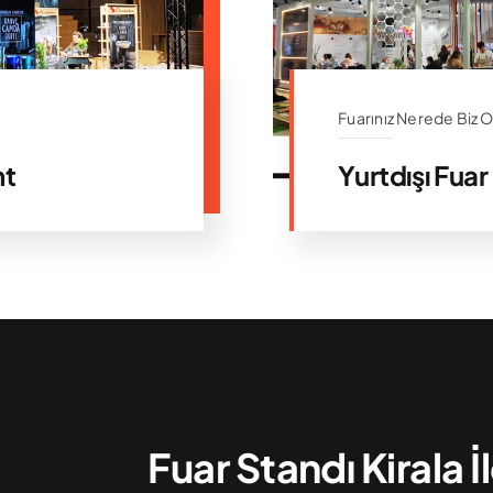
Fuarınız Nerede Biz 
nt
Yurtdışı Fuar
Fuar Standı Kirala İ