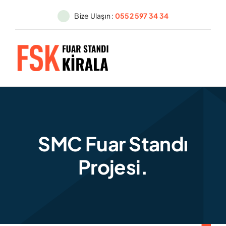
Skip
Bize Ulaşın :
0552 597 34 34
to
content
SMC Fuar Standı
Projesi.