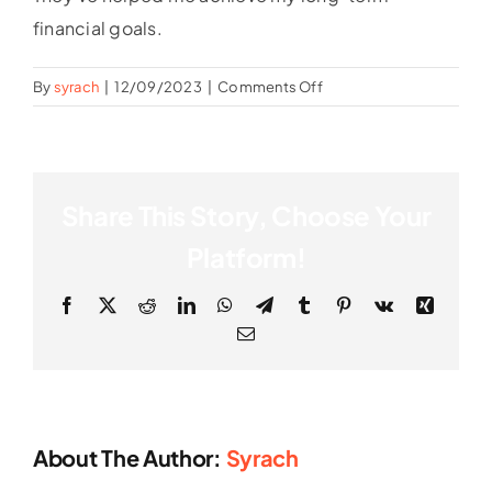
financial goals.
on
By
syrach
|
12/09/2023
|
Comments Off
Edward
Miller
Share This Story, Choose Your
Platform!
Facebook
X
Reddit
LinkedIn
WhatsApp
Telegram
Tumblr
Pinterest
Vk
Xing
Email
About The Author:
Syrach